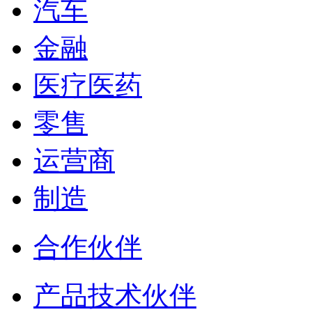
汽车
金融
医疗医药
零售
运营商
制造
合作伙伴
产品技术伙伴