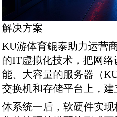
解决方案
KU游体育鲲泰助力运营商
的IT虚拟化技术，把
能、大容量的服务器（KU游
交换机和存储平台上，
体系统一后，软硬件实现