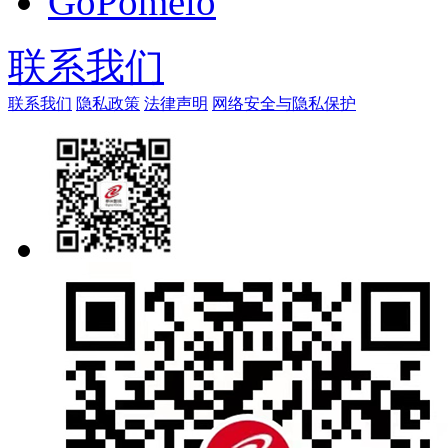
GoPomelo
联系我们
联系我们
隐私政策
法律声明
网络安全与隐私保护