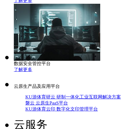
了解更多
数据安全管控平台
了解更多
云原生产品及应用平台
KU游体育研云 研制一体化工业互联网解决方案
磐云 云原生PaaS平台
KU游体育云印 数字化文印管理平台
云服务