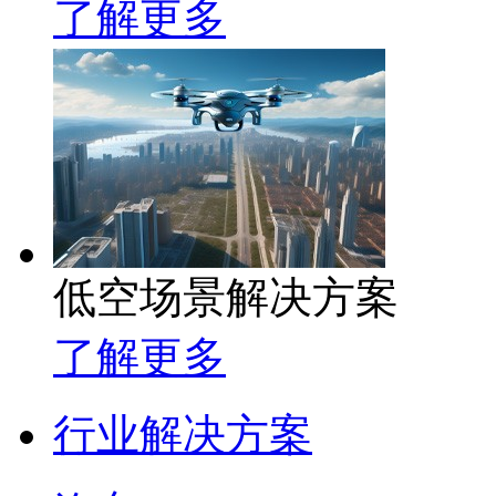
了解更多
低空场景解决方案
了解更多
行业解决方案