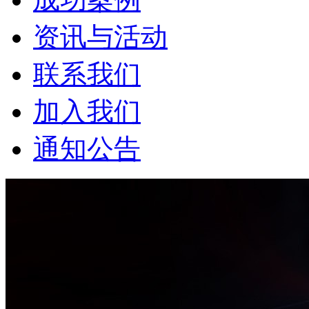
资讯与活动
联系我们
加入我们
通知公告