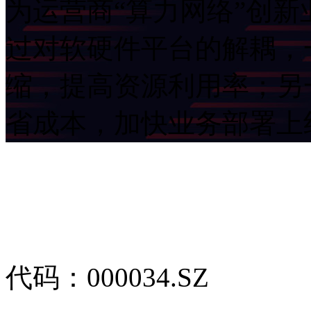
为运营商“算力网络”创新业
过对软硬件平台的解耦
缩，提高资源利用率；另
省成本，加快业务部署
代码：000034.SZ